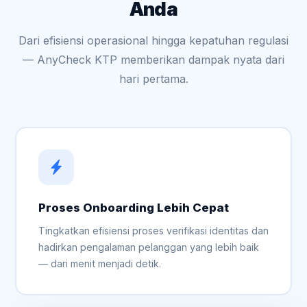
Anda
Dari efisiensi operasional hingga kepatuhan regulasi
— AnyCheck KTP memberikan dampak nyata dari
hari pertama.
Hubungi Kami
Tim kami online · respons rata-rata < 1×24 jam
Proses Onboarding Lebih Cepat
Tingkatkan efisiensi proses verifikasi identitas dan
hadirkan pengalaman pelanggan yang lebih baik
— dari menit menjadi detik.