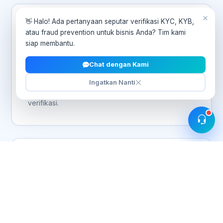
×
👋 Halo! Ada pertanyaan seputar verifikasi KYC, KYB,
atau fraud prevention untuk bisnis Anda? Tim kami
siap membantu.
Peningkatan Kepatuhan Regulasi
Chat dengan Kami
Pastikan proses verifikasi sesuai regulasi KYC/AML
Ingatkan Nanti
Kirim Pesan
yang berlaku — audit trail otomatis untuk setiap
verifikasi.
Minimalisir Risiko Identitas Palsu
Perkuat keamanan dengan teknologi biometrik